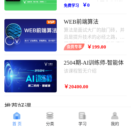
分析了javascript实现贪吃蛇游
￥0
免费学习
戏的具体步骤、原理与相关操
作技巧,需要的朋友可以学习一
WEB前端算法
下。
算法是面试大厂的敲门砖，并
且是提升技术的必经之路，课
程涵盖内容包含：各种数据结
￥199.00
会员专享
构，常用算法，其中涵盖大厂
面试题等。
2504期-AI训练师-智能体
该课程暂无介绍
￥20400.00
推荐好课
首 页
分类
学习
我的