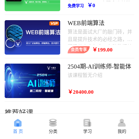
分析了javascript实现贪吃蛇游
￥0
免费学习
戏的具体步骤、原理与相关操
作技巧,需要的朋友可以学习一
WEB前端算法
下。
算法是面试大厂的敲门砖，并
且是提升技术的必经之路，课
程涵盖内容包含：各种数据结
￥199.00
会员专享
构，常用算法，其中涵盖大厂
面试题等。
2504期-AI训练师-智能体
该课程暂无介绍
￥20400.00
推荐好课
首 页
分类
学习
我的