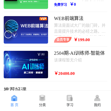
分析了javascript实现贪吃蛇游
￥0
免费学习
戏的具体步骤、原理与相关操
作技巧,需要的朋友可以学习一
WEB前端算法
下。
算法是面试大厂的敲门砖，并
且是提升技术的必经之路，课
程涵盖内容包含：各种数据结
￥199.00
会员专享
构，常用算法，其中涵盖大厂
面试题等。
2504期-AI训练师-智能体
该课程暂无介绍
￥20400.00
推荐好课
首 页
分类
学习
我的