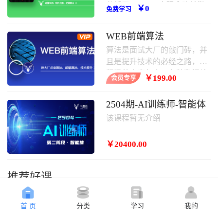
分析了javascript实现贪吃蛇游
￥0
免费学习
戏的具体步骤、原理与相关操
作技巧,需要的朋友可以学习一
WEB前端算法
下。
算法是面试大厂的敲门砖，并
且是提升技术的必经之路，课
程涵盖内容包含：各种数据结
￥199.00
会员专享
构，常用算法，其中涵盖大厂
面试题等。
2504期-AI训练师-智能体
该课程暂无介绍
￥20400.00
推荐好课
首 页
分类
学习
我的