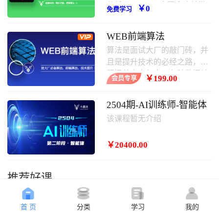
分析了javascript实现贪吃蛇游
￥0
免费学习
戏的具体步骤、原理与相关操
作技巧,需要的朋友可以学习一
WEB前端算法
下。
算法是面试大厂的敲门砖，并
且是提升技术的必经之路，课
程涵盖内容包含：各种数据结
￥199.00
会员专享
构，常用算法，其中涵盖大厂
面试题等。
2504期-AI训练师-智能体
该课程暂无介绍
￥20400.00
推荐好课
首 页
分类
学习
我的