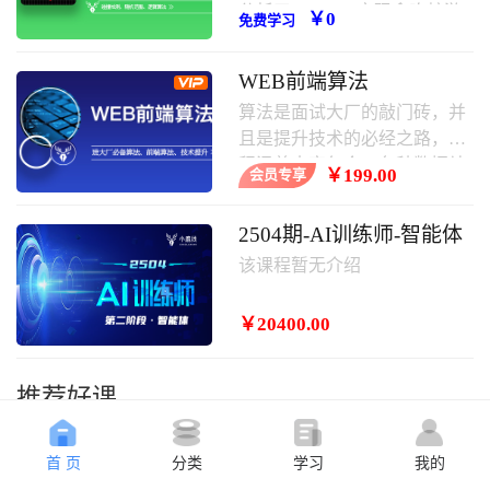
分析了javascript实现贪吃蛇游
￥0
免费学习
戏的具体步骤、原理与相关操
作技巧,需要的朋友可以学习一
WEB前端算法
下。
算法是面试大厂的敲门砖，并
且是提升技术的必经之路，课
程涵盖内容包含：各种数据结
￥199.00
会员专享
构，常用算法，其中涵盖大厂
面试题等。
2504期-AI训练师-智能体
该课程暂无介绍
￥20400.00
推荐好课
首 页
分类
学习
我的