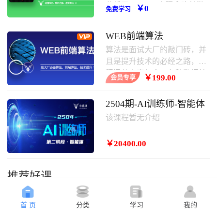
分析了javascript实现贪吃蛇游
￥0
免费学习
戏的具体步骤、原理与相关操
作技巧,需要的朋友可以学习一
WEB前端算法
下。
算法是面试大厂的敲门砖，并
且是提升技术的必经之路，课
程涵盖内容包含：各种数据结
￥199.00
会员专享
构，常用算法，其中涵盖大厂
面试题等。
2504期-AI训练师-智能体
该课程暂无介绍
￥20400.00
推荐好课
首 页
分类
学习
我的