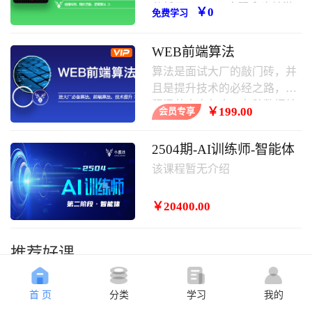
分析了javascript实现贪吃蛇游
￥0
免费学习
戏的具体步骤、原理与相关操
作技巧,需要的朋友可以学习一
WEB前端算法
下。
算法是面试大厂的敲门砖，并
且是提升技术的必经之路，课
程涵盖内容包含：各种数据结
￥199.00
会员专享
构，常用算法，其中涵盖大厂
面试题等。
2504期-AI训练师-智能体
该课程暂无介绍
￥20400.00
推荐好课
首 页
分类
学习
我的