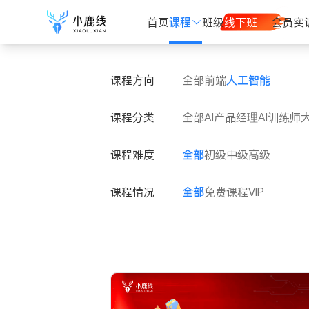
首页
课程
班级
线下班
会员
实
课程方向
全部
前端
人工智能
课程分类
全部
AI产品经理
AI训练师
课程难度
全部
初级
中级
高级
课程情况
全部
免费课程
VIP