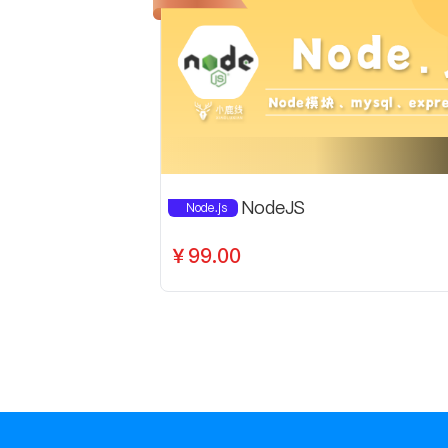
NodeJS
Node.js
￥99.00