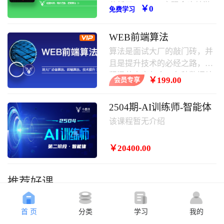
分析了javascript实现贪吃蛇游
￥0
免费学习
戏的具体步骤、原理与相关操
作技巧,需要的朋友可以学习一
WEB前端算法
下。
算法是面试大厂的敲门砖，并
且是提升技术的必经之路，课
程涵盖内容包含：各种数据结
￥199.00
会员专享
构，常用算法，其中涵盖大厂
面试题等。
2504期-AI训练师-智能体
该课程暂无介绍
￥20400.00
推荐好课
首 页
分类
学习
我的