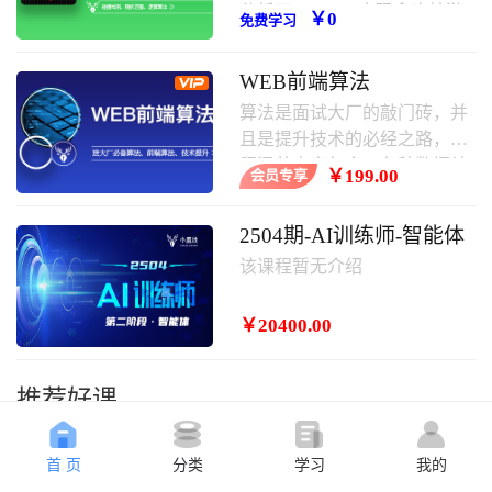
分析了javascript实现贪吃蛇游
￥0
免费学习
戏的具体步骤、原理与相关操
作技巧,需要的朋友可以学习一
WEB前端算法
下。
算法是面试大厂的敲门砖，并
且是提升技术的必经之路，课
程涵盖内容包含：各种数据结
￥199.00
会员专享
构，常用算法，其中涵盖大厂
面试题等。
2504期-AI训练师-智能体
该课程暂无介绍
￥20400.00
推荐好课
首 页
分类
学习
我的