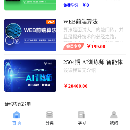
分析了javascript实现贪吃蛇游
￥0
免费学习
戏的具体步骤、原理与相关操
作技巧,需要的朋友可以学习一
WEB前端算法
下。
算法是面试大厂的敲门砖，并
且是提升技术的必经之路，课
程涵盖内容包含：各种数据结
￥199.00
会员专享
构，常用算法，其中涵盖大厂
面试题等。
2504期-AI训练师-智能体
该课程暂无介绍
￥20400.00
推荐好课
首 页
分类
学习
我的